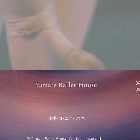
0
​ Yamate
Ballet House
0
山手バレエ＊ハウス
© Yamate Ballet House All rights reserved.