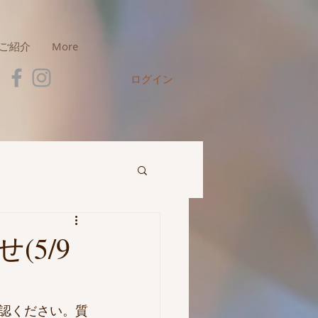
ご紹介
More
ログイン
5/9
認ください。質