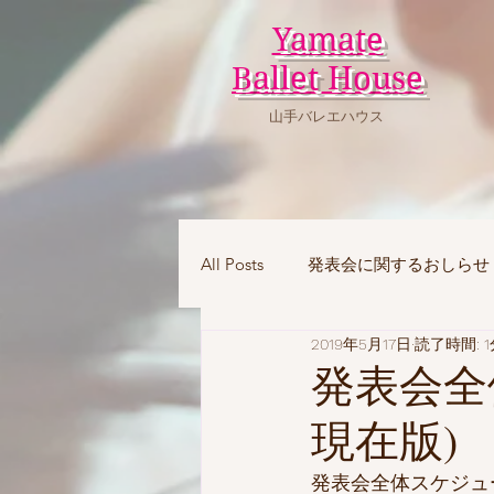
Yamate
Ballet House
山手バレエハウス
All Posts
発表会に関するおしらせ
2019年5月17日
読了時間: 1
発表会全
現在版)
発表会全体スケジュ