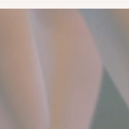
2020年バレエコンサート 照明
9月
下見のスケジュールが発表さ
ーブ
れました