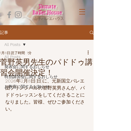
Yamate
Ballet House
山手バレエハウス
記事
All Posts
1月8日
読了時間: 1分
All Posts
菅野英男先生のパドドゥ講
発表会に関するおしらせ
習会開催決定！
特別講習会に関するおしらせ
2026年2月8日(日)に、元新国立バレエ
お教室に関するお知らせ
団プリンシパルの菅野英男さんが、パ
ドドゥレッスンをしてくださることに
なりました。皆様、ぜひご参加くださ
い。