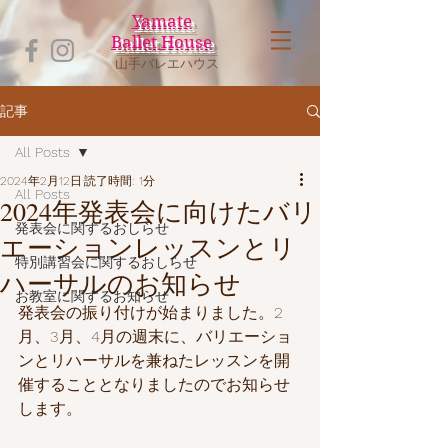
Yamate
Ballet House
山手バレエハウス
記事
All Posts
2024年2月12日
読了時間: 1分
All Posts
2024年発表会に向けたバリ
発表会に関するおしらせ
エーションレッスンとリ
特別講習会に関するおしらせ
ハーサルのお知らせ
お教室に関するお知らせ
発表会の振り付けが始まりました。2
月、3月、4月の週末に、バリエーショ
ンとリハーサルを兼ねたレッスンを開
催することとなりましたのでお知らせ
します。